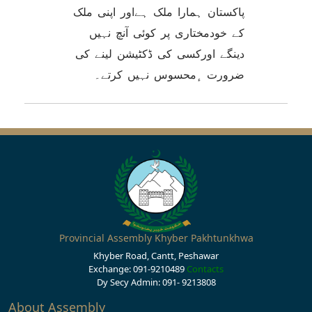
پاکستان ہمارا ملک ہےاور اپنی ملک
کے خودمختاری پر کوئی آنچ نہیں
دینگے اورکسی کی ڈکٹیشن لینے کی
ضرورت ٕمحسوس نہیں کرتے۔
Provincial Assembly Khyber Pakhtunkhwa
Khyber Road, Cantt, Peshawar
Exchange: 091-9210489
Contacts
Dy Secy Admin: 091- 9213808
About Assembly