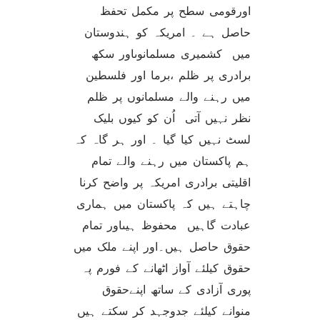
اورقومی سطح پر مکمل تحفظ
حاصل ہے ۔ امریکہ کو ہندوستان
میں کشمیری مسلمانوںاور سکھ
برادری پر ظلم ،برما اور فلسطین
میں رہنے والے مسلمانوں پر ظلم
نظر نہیں آتی اُن کو کیوں بلیک
لسٹ نہیں کیا گیا ۔ اور ہر گاہ کہ
ہم پاکستان میں رہنے والے تمام
اقلیتی برادری امریکہ پر واضح کرنا
چاہتے ہیں کہ پاکستان میں ہماری
عبادت گاہیں محفوظ ہیںاور تمام
حقوق حاصل ہیں۔اور اپنے ملک میں
حقوق کیلئے آواز اٹھانے کے فورم پہ
پوری آزادی کے ساتھ اپنےحقوق
منوانے کیلئے جدوجہد کر سکتے ہیں