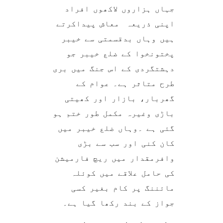
جہاں ہزاروں لاکھوں افراد
اپنی ذریعہ معاش پیداکرتے
ہیں وہاں بدقسمتی سے خیبر
پختونخوا کے ضلع خیبر جو
دہشتگردی کے اس جنگ میں بری
طرح متاثر ہے۔ عوام کے
گھربار، بازار اور کھیتی
باڑی وغیرہ مکمل طور ختم ہو
گئی ہے ۔وہاں ضلع خیبر میں
کان کنی اور سب سے بڑی
وافرمقدار میں ریچ فارمیشن
کی حامل علاقے میں کوئلہ
مائننگ پر کام بغیر کسی
جواز کے بند رکھا گیا ہے۔