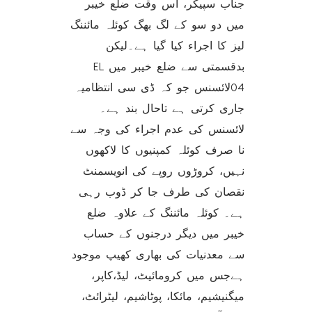
جناب سپیکر، اس وقت ضلع خیبر
میں دو سو کے لگ بھگ کوئلہ مائننگ
لیز کا اجراء کیا گیا ہے۔لیکن
بدقسمتی سے ضلع خیبر میں EL
04لائسنس جو کہ ڈی سی انتظامیہ
جاری کرتی ہے تاحال بند ہے۔
لائسنس کی عدم اجراء کی وجہ سے
نا صرف کوئلہ کمپنیوں کا لاکھوں
نہیں، کروڑوں روپے کی انویسمنٹ
نقصان کی طرف جا کر ڈوب رہی
ہے۔ کوئلہ مائننگ کے علاوہ ضلع
خیبر میں دیگر درجنوں کے حساب
سے معدنیات کی بھاری کھیپ موجود
ہےجس میں کرومائیٹ، لیڈ،کاپر،
میگنیشیم، مائکا، پوٹاشیم، لیٹرائٹ،