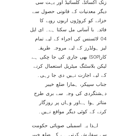
زنک آکسائڈ، کلسائیڈ اور بہت سی
دیگر معدنیات کے قانونی حصول سے
خزانے کو کروڑوں اربوں روپے کا
فائدہ با آسانی مل سکتا ہے۔ ای ایل
04 لائسنس کی اجراء کے لیے تمام
لیز ہولڈرز کے لیے مروجہ طریقہ
کار(SOP) بھی جاری کی جا چکی ہے
لیکن بلاسٹنگ میٹریل استعمال کرنے
کے لیے اجازت نہیں دی جا رہی۔
جناب سپیکر، ہمارا ضلع خیبر
دہشتگردی کی وجہ سے بری طرح
متاثر ہوا ہےاور وہاں پر روزگار
کرنے کے کوئی دیگر مواقع نہیں۔
لہذا یہ اسمبلی صوبائی حکومت
سے سفارش کرتی ہے کہ ضلع خیبر