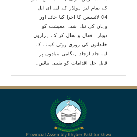
کے تمام لیز ہولڈر کے لیے ای ایل
04 لائسنس کا اجرا کیا جائے اور
وہاں کی تباہ شدہ معیشت کو
دوبارہ فعال و بحال کر کے ہزاروں
خاندانوں کی روزی روٹی کمانے کے
لیے جلد ازجلد ہنگامی بنیادوں پر
قابل حل اقدامات کو یقینی بنائیں۔
Provincial Assembly Khyber Pakhtunkhwa