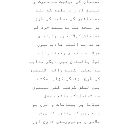
مسلمان کی حیثیت سے دعوت و
تبلیغ او راس مقصد کے لئے
مسلمانوں کی مساجد کی طرز
پر مسجد بنانے سمیت خود کو
مسلمان کہلانے پر پابند ی
عائد ہے البتہ قادیانیوں
فرقہ سے تعلق رکھنے والے
لوگ پاکستان میں دیگر مذاہب
سے تعلق رکھنے والے اقلیتوں
کی طرح زندگی گزار سکتے
ہیں لیکن گزشتہ کئی مہینوں
سے تسلسل کے ساتھ سوشل
میڈیا پر پیغامات وائرل ہو
رہے ہیں کہ پشاور کے پوش
علاقو ں یونیورسٹی تاؤن اور