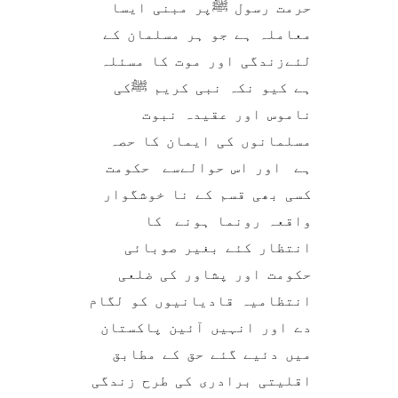
حرمت رسول ﷺپر مبنی ایسا
معاملہ ہے جو ہر مسلمان کے
لئےزندگی اور موت کا مسئلہ
ہے کیو نکہ نبی کریم ﷺکی
ناموس اور عقیدہ نبوت
مسلمانوں کی ایمان کا حصہ
ہے اور اس حوالےسے حکومت
کسی بھی قسم کے نا خوشگوار
واقعہ رونما ہونے کا
انتظار کئے بغیر صوبائی
حکومت اور پشاور کی ضلعی
انتظامیہ قادیانیوں کو لگام
دے اور انہیں آئین پاکستان
میں دئیے گئے حق کے مطابق
اقلیتی برادری کی طرح زندگی