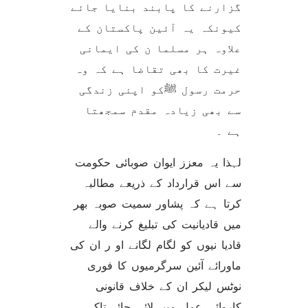
گزارنے کا پابند بنایا جائے
کیونکہ یہ آئین پاکستان کے
علاوہ ہر مسلما ن کی ایمانی
غیرت کا بھی تقاضا ہے کہ وہ
حرمت رسول ﷺکو اپنی زندگی
سے بھی زیادہ مقدم سمجھتا
ہے ۔
لہذا یہ معزز ایوان صوبائی حکومت
سے اس قرارداد کے ذریعے مطالبہ
کرتا ہے کہ پشاور سمیت صوبہ بھر
میں قادیانیت کی تبلیغ کرنے والے
قادیا نیوں کو لگام لگانے او ر ان کی
ماورائے آئین سرگرمیوں کا فوری
نوٹس لیکر ان کے خلاف قانونی
کاروائی عمل میں لائی جائے تاکہ