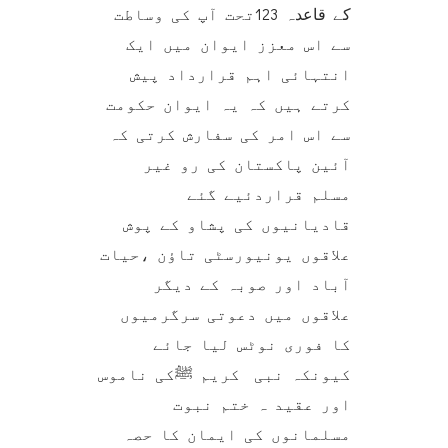
کے قاعدہ 123تحت آپ کی وساطت
سے اس معزز ایوان میں ایک
انتہائی اہم قرارداد پیش
کرتے ہیں کہ یہ ایوان حکومت
سے اس امر کی سفارش کرتی کہ
آئین پاکستان کی رو غیر
مسلم قراردئیے گئے
قادیانیوں کی پشاو کے پوش
علاقوں یونیورسٹی تاؤن ،حیات
آباد اور صوبہ کے دیگر
علاقوں میں دعوتی سرگرمیوں
کا فوری نوٹس لیا جائے
کیونکہ نبی کریم ﷺکی ناموس
اور عقید ہ ختم نبوت
مسلمانوں کی ایمان کا حصہ