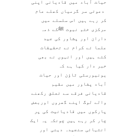
حیات آباد میں قادیانی اپنی
دعوتی سر گرمیاں کھلے عام
کر رہے ہیں اس سلسلے میں
مرکزی ختم نبوت ﷺکے ذمہ
داران اور پشاور کی جید
علما ئے کرام نے تحقیقات
کئے ہیں اور انہوں نے بھی
خبر دار کیا ہے کہ
یونیورسٹی ٹاؤن اور حیات
آباد پشاور میں مقیم
قادیانی فرقے سے تعلق رکھنے
والے لوگ اپنے گھروں اوربعض
پارکوں میں قادیانیت کی پر
چار کر رہے ہیں چونکہ یہ ایک
انتہائی سنجیدہ دینی اور