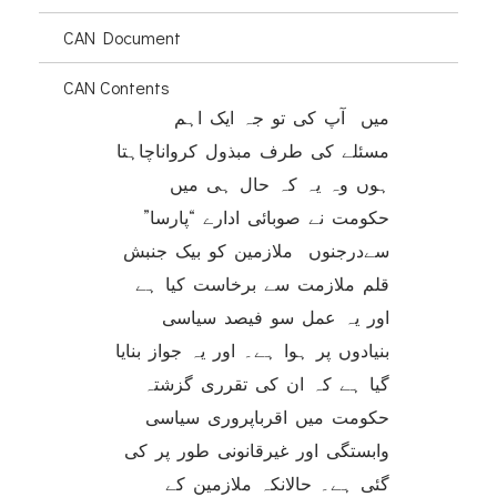
CAN Document
CAN Contents
میں آپ کی تو جہ ایک اہم
مسئلے کی طرف مبذول کرواناچاہتا
ہوں وہ یہ کہ حال ہی میں
حکومت نے صوبائی ادارے “پارسا”
سےدرجنوں ملازمین کو بیک جنبش
قلم ملازمت سے برخاست کیا ہے
اور یہ عمل سو فیصد سیاسی
بنیادوں پر ہوا ہے۔ اور یہ جواز بنایا
گیا ہے کہ ان کی تقرری گزشتہ
حکومت میں اقرباپروری سیاسی
وابستگی اور غیرقانونی طور پر کی
گئی ہے۔ حالانکہ ملازمین کے