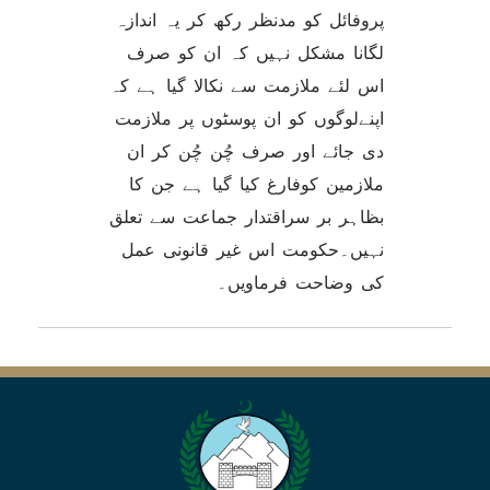
پروفائل کو مدنظر رکھ کر یہ اندازہ
لگانا مشکل نہیں کہ ان کو صرف
اس لئے ملازمت سے نکالا گیا ہے کہ
اپنےلوگوں کو ان پوسٹوں پر ملازمت
دی جائے اور صرف چُن چُن کر ان
ملازمین کوفارغ کیا گیا ہے جن کا
بظاہر بر سراقتدار جماعت سے تعلق
نہیں۔حکومت اس غیر قانونی عمل
کی وضاحت فرماویں۔