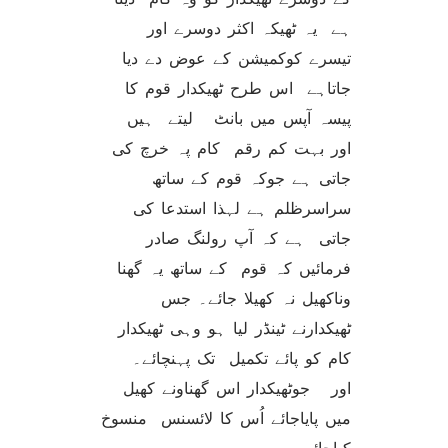
ہے یہ ٹھیکہ اکثر دوسرے اور
تیسرے کوکمیشن کے عوض دے دیا
جاتاہے اس طرح ٹھیکدار قوم کا
پیسہ آپس میں بانٹ لیتے ہیں
اور بہت کم رقم کام پہ خرچ کی
جاتی ہے جوکہ قوم کے ساتھ
سراسرظلم ہے لہذا استدعا کی
جاتی ہے کہ آپ رولنگ صادر
فرمائیں کہ قوم کے ساتھ یہ گھنا
وناکھیل نہ کھیلا جائے۔ جس
ٹھیکدارنے ٹینڈر لیا ہو وہی ٹھیکدار
کام کو پائے تکمیل تک پہنچائے۔
اور جوٹھیکدار اس گھناونے کھیل
میں پایاجائے اُس کا لائسنس منسوخ
کیاجائے۔