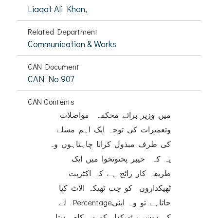
Liaqat Ali Khan,
Related Department
Communication & Works
CAN Document
CAN No 907
CAN Contents
میں وزیر برائے محکمہ مواصلات
وتعمیرات کی توجہ ایک اہم مسلے
کی طرف مبذول کرانا چاہتاہوں وہ
یہ کہ خیبر پختونخوا میں ایک
طریقہ کار رائج ہے کہ اکثریت
ٹھیکداروں کو جب ٹھیکہ الاٹ کیا
جاتاہے تو وہ اپنیPercentage لے
کے دوسرے ٹھیکدار کو وہ کام دیتا